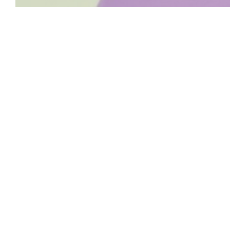
Após o sucesso
Copines — um
Aqui, vo