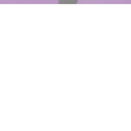
Les Copines
As Namoradas
A irmãzinha descolada de Friends!
 do seu primeiro restaurante, Les Copains, os fundadores estão d
a brasserie peculiar com charme retrô, onde os anos 60 e 70 vol
uma decoração colorida, atmosfera descolada garantida!
cê pode desfrutar de uma culinária generosa e amigável: Boulonnai