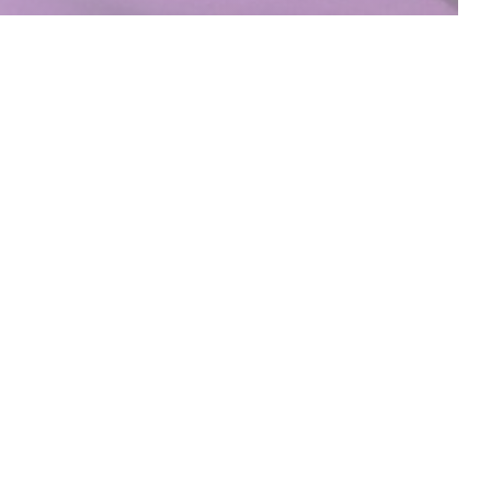
e volta com Les
tam à vida em
s galeses