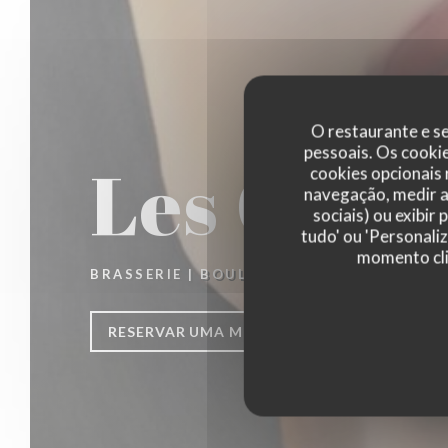
O restaurante e se
pessoais. Os cooki
Les Copi
cookies opcionais
navegação, medir a 
sociais) ou exibir
tudo' ou 'Personali
momento cli
BRASSERIE
|
BOULOGNE-SUR-MER
RESERVAR UMA MESA